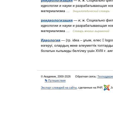
реидеологизация
— и; ж. Социально фил
идеологии и науки и разрабатывающая но
материализма …
Энциклопедический словарь
реидеологизация
— и; ж. Социально фил
идеологии и науки и разрабатывающая но
материализма …
Словарь многих выражений
Идеология
— (гр. idea – ұғым, елес  log
өзгеруі, олардың жеке әлеуметтік топтарды
болатын ғылымды белгілеу үшін ХVІІІ ғ. 
© Академик, 2000-2026
Обратная связь:
Техподдерж
👣 Путешествия
Экспорт словарей на сайты
, сделанные на PHP,
Jo