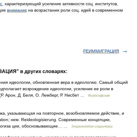
с
,
характеризующий
усиление
активности
соц
.
институтов
,
щие
внимание
на
возрастании
роли
соц
.
идей
в
современном
РЕИММИГРАЦИЯ
АЦИЯ" в других словарях:
ния идеологии, обновленная вера в идеологию. Самый общий
редполагает возрождение идеологии, усиление ее роли в
Р. Арон, Д. Беля, О. Лемберг, Р. Нисбет …
Философская
авка, указывающая на повторное, возобновляемое действие, и
ization; нем. Reideologisierung. Современные концепции,
ологиза ции, обосновывающие… …
Энциклопедия социологии