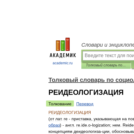
Словари и энциклоп
academic.ru
Толковый словарь по социологии
Толковый словарь по социо
РЕИДЕОЛОГИЗАЦИЯ
Толкование
Перевод
РЕИДЕОЛОГИЗАЦИЯ
(
от
лат
.
re
-
приставка
,
указывающая
на
по
образ
) -
англ
.
re
.
ide
.
o
-
logization
;
нем
.
Reide
концепциям
деидеологиза
-
ции
,
обосновы