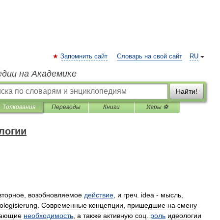
Запомнить сайт
Словарь на свой сайт
RU
едии на Академике
Найти!
Толкования
Переводы
Книги
Игры ⚽
логии
вторное
,
возобновляемое
действие
,
и
греч
.
idea
-
мысль
,
ologisierung
.
Современные
концепции
,
пришедшие
на
смену
вающие
необходимость
,
а
также
активную
соц
.
роль
идеологии