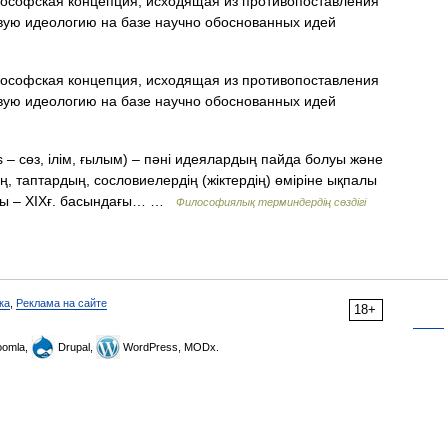
ософская концепция, исходящая из противопоставления
вую идеологию на базе научно обоснованных идей
ософская концепция, исходящая из противопоставления
вую идеологию на базе научно обоснованных идей
os – сөз, ілім, ғылым) – пәні идеялардың пайда болуы және
ң, таптардың, сословиелердің (жіктердің) өміріне ықпалы
аяғы – ХІХғ. басындағы… …
Философиялық терминдердің сөздігі
ка
,
Реклама на сайте
18+
omla,
Drupal,
WordPress, MODx.