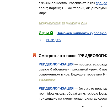
в
жизни
общества
.
Различают
Р
.
как
процес
полит
,
партий
;
Р
. -
как
теории
,
акцентирую
мире
.
Толковый
словарь
по
социологии
.
2013
.
Игры ⚽
Поможем написать курсовую
РЕЗИДУА
Смотреть что такое "РЕИДЕОЛОГИЗ
РЕИДЕОЛОГИЗАЦИЯ
— процесс возрожде
смысл Р. обозначен приставкой «ре». Р. п
современном мире. Ведущие теоретики Р. (
энциклопедия
РЕИДЕОЛОГИЗАЦИЯ
— (от лат. re прист
греч. idea мысль, образ) англ. re.ide.o log
пришедшие на смену концепциям деиде